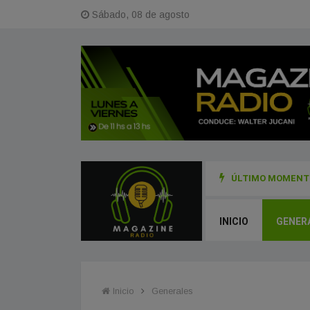
Sábado, 08 de agosto
ÚLTIMO MOMENTO
a cada 1° de agosto y cuáles son los rituales para honrar a la Madre Tie
INICIO
GENER
Inicio
Generales