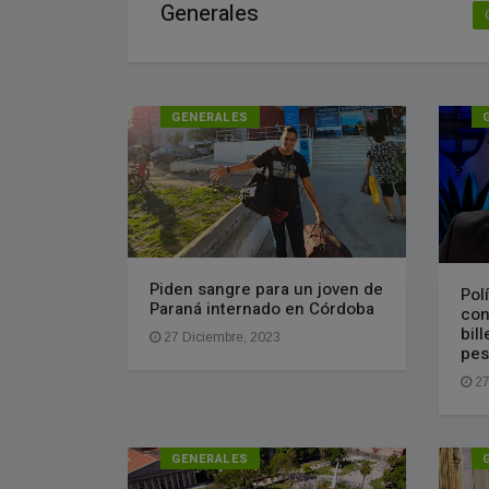
Generales
GENERALES
Piden sangre para un joven de
Pol
Paraná internado en Córdoba
con
bil
27 Diciembre, 2023
pes
27
GENERALES