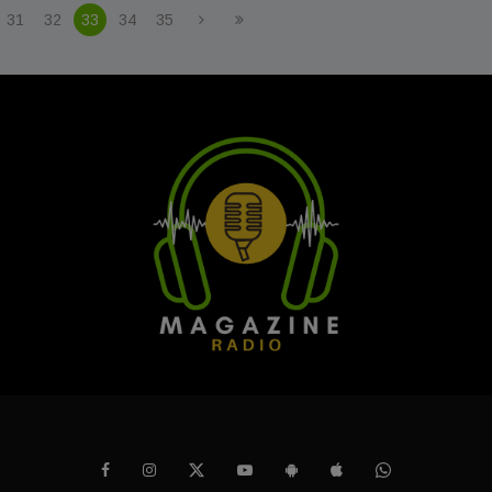
31
32
33
34
35