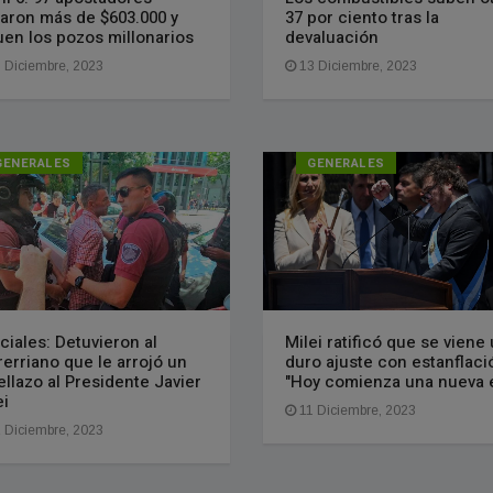
aron más de $603.000 y
37 por ciento tras la
uen los pozos millonarios
devaluación
 Diciembre, 2023
13 Diciembre, 2023
GENERALES
GENERALES
iciales: Detuvieron al
Milei ratificó que se viene
rerriano que le arrojó un
duro ajuste con estanflaci
ellazo al Presidente Javier
"Hoy comienza una nueva 
ei
11 Diciembre, 2023
 Diciembre, 2023