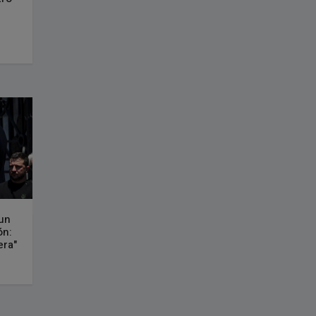
 un
ón:
era"