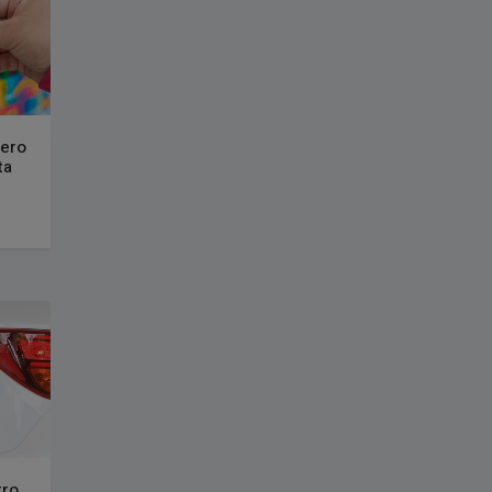
nero
ta
tro