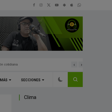
‹
›
ión cotidiana
Cambios en la venta de me
MÁS
SECCIONES
Clima