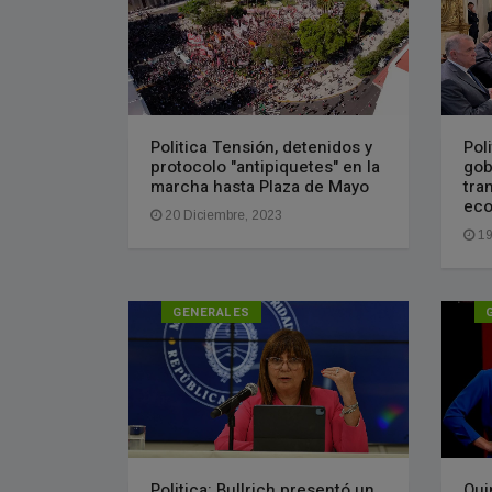
Politica Tensión, detenidos y
Poli
protocolo "antipiquetes" en la
gob
marcha hasta Plaza de Mayo
tra
ec
20 Diciembre, 2023
19
GENERALES
Politica: Bullrich presentó un
Qui