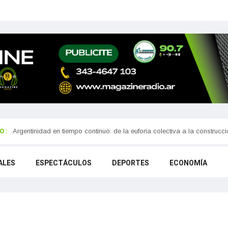
 :
Argentinidad en tiempo continuo: de la euforia colectiva a la construcc
Cambios en la venta de medicamentos: ANMAT amplió la lista de produ
ALES
ESPECTÁCULOS
DEPORTES
ECONOMÍA