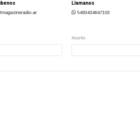
ibenos
Llamanos
@magazineradio.ar
5493434647103
o
Asunto