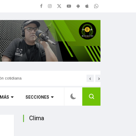
‹
›
Soledad Pastorutti estrenó
ión cotidiana
ctos de venta libre
MÁS
SECCIONES
Clima