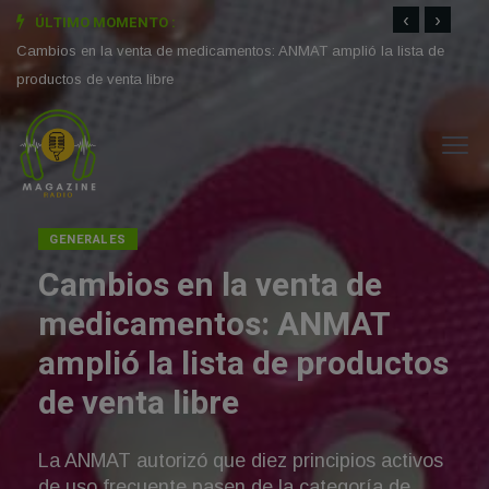
‹
›
ÚLTIMO MOMENTO :
Soledad Pastorutti estrenó el capítulo de " 30 Pueblos " grabado
La Fi
en Victoria y Diamante
las t
Cambios en la venta de medicamentos: ANMAT amplió la lista de
productos de venta libre
DEPORTES
TC: Tobías Martíne
en San Juan; Wern
remontó 38 puestos
una sanción lo rele