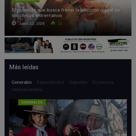
El proyecto que busca frenar la adiccion digital en
los chicos entrerrianos
Junio 10, 2026
31
Más leídas
Generales
Espectáculos
Deportes
Economía
Internacionales
GENERALES