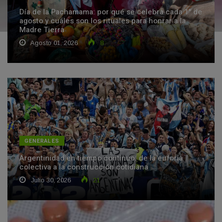
Día de la Pachamama: por qué se celebra cada 1° de
agosto y cuáles son los rituales para honrar a la
Madre Tierra
Agosto 01, 2026
8
GENERALES
Argentinidad en tiempo continuo: de la euforia
colectiva a la construcción cotidiana
Julio 30, 2026
21