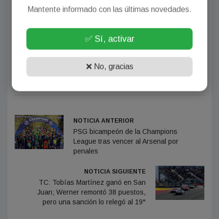
Mantente informado con las últimas novedades.
✅ Sí, activar
Autor: Magazine Radio
❌ No, gracias
Fuente:
www.magazineradio.ar
NOTICIA ANTERIOR
PSG bicampeón de la Champions
League tras vencer al Arsenal por
penales
NOTICIA SIGUIENTE
TC: Tobías Martínez ganó en San
Juan; Werner remontó 38 puestos,
pero una sanción lo relegó al 19°