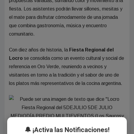
propuestas variadas, sumando color y movimiento a la
fiesta. Los asistentes podrán llevar sillones, mesitas y
el mate para disfrutar cómodamente de una jornada
que combina gastronomía, música y encuentro
comunitario.
Con diez años de historia, la
Fiesta Regional del
Locro
se consolida como un evento cultural y social de
referencia en Oro Verde, reuniendo a vecinos y
visitantes en torno a la tradición y el sabor de uno de
los platos más representativos de la cocina argentina.
🔔 ¡Activa las Notificaciones!