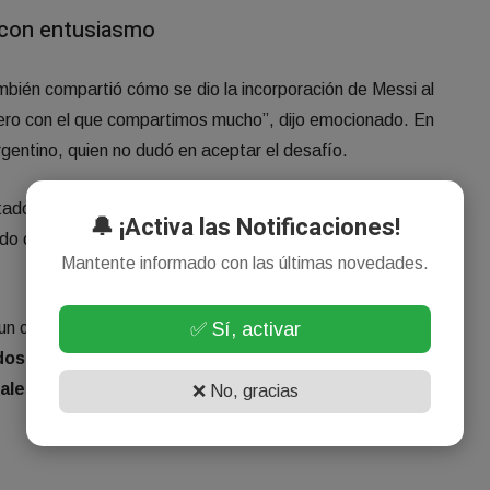
 con entusiasmo
mbién compartió cómo se dio la incorporación de Messi al
ñero con el que compartimos mucho”, dijo emocionado. En
gentino, quien no dudó en aceptar el desafío.
itado. Espero aportar lo que pueda para que el club siga
🔔 ¡Activa las Notificaciones!
do con su presencia y apoyo una iniciativa que apunta a
Mantente informado con las últimas novedades.
✅ Sí, activar
un complejo deportivo de primer nivel, que ocupará un
dos
. Allí se construirán
tres canchas para fútbol infantil
ales
y un
pequeño estadio con capacidad para 1.500
❌ No, gracias