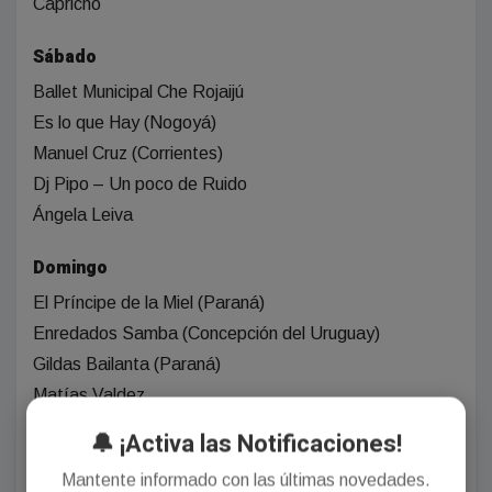
Capricho
Sábado
Ballet Municipal Che Rojaijú
Es lo que Hay (Nogoyá)
Manuel Cruz (Corrientes)
Dj Pipo – Un poco de Ruido
Ángela Leiva
Domingo
El Príncipe de la Miel (Paraná)
Enredados Samba (Concepción del Uruguay)
Gildas Bailanta (Paraná)
Matías Valdez
Soledad Pastorutti
🔔 ¡Activa las Notificaciones!
Mantente informado con las últimas novedades.
Magazine Radio