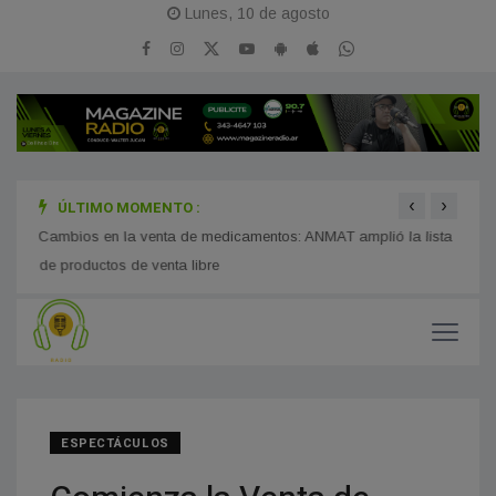
Lunes, 10 de agosto
‹
›
ÚLTIMO MOMENTO :
 la
Cambios en la venta de medicamentos: ANMAT amplió la lista
Soled
de productos de venta libre
graba
ESPECTÁCULOS