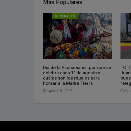
Más Populares
GENERALES
Día de la Pachamama: por qué se
ínez ganó en San
TC: 
celebra cada 1° de agosto y
montó 38
Juan
cuáles son los rituales para
a sanción lo
pues
honrar a la Madre Tierra
releg
Agosto 01, 2026
Agos