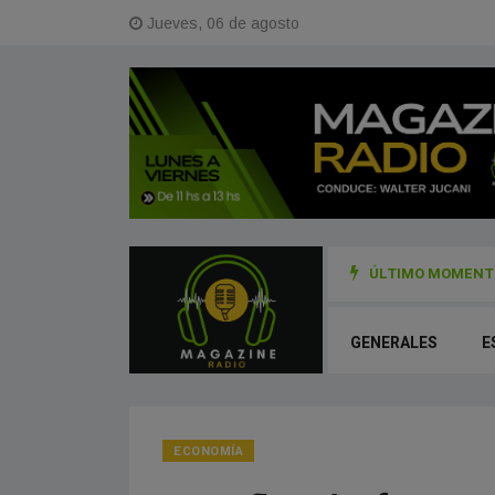
Jueves, 06 de agosto
ÚLTIMO MOMENTO
a cada 1° de agosto y cuáles son los rituales para honrar a la Madre Tie
GENERALES
E
ECONOMÍA