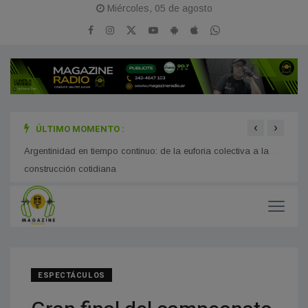
Miércoles, 05 de agosto
‹
›
ÚLTIMO MOMENTO :
Cambios en la venta de medicamentos: ANMAT amplió la lista
Soled
de productos de venta libre
graba
Argentinidad en tiempo continuo: de la euforia colectiva a la
construcción cotidiana
ESPECTÁCULOS