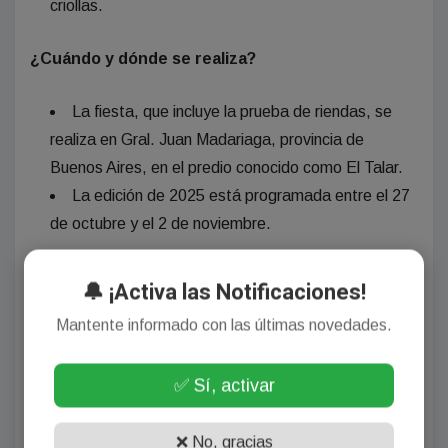
criollas.
¿Cuándo y dónde se realiza?
La fiesta, que incluye la prueba de riendas, se
realiza en Gral. Juan Madariaga, provincia de
Buenos Aires, en el predio conocido como El Talar.
La edición de 2025 está programada entre el 27
de octubre y el 2 de noviembre.
Aspectos importantes del evento
🔔 ¡Activa las Notificaciones!
Mantente informado con las últimas novedades.
Orígenes:
La prueba de riendas en la Fiesta del Talar se inició
✅ Sí, activar
alrededor del año 2000, con la participación de 200
potros en la primera edición.
❌ No, gracias