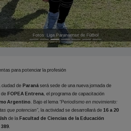
Fotos: Liga Paranaense de Fútbol
ntas para potenciar la profesión
la ciudad de
Paraná
será sede de una nueva jornada de
a de
FOPEA Entrena
, el programa de capacitación
smo Argentino
. Bajo el lema
“Periodismo en movimiento:
tas que potencian”
, la actividad se desarrollará de
16 a 20
lsh
de la
Facultad de Ciencias de la Educación
 389
.