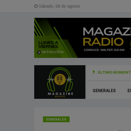
Sábado, 08 de agosto
ÚLTIMO MOMENTO
a cada 1° de agosto y cuáles son los rituales para honrar a la Madre Tie
GENERALES
E
GENERALES