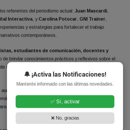
os referentes del periodismo actual:
Juan Mascardi
,
tal Interactiva
, y
Carolina Potocar
,
GNI Trainer
,
xperiencias y estrategias para fortalecer el trabajo
y narrativos contemporáneos.
istas, estudiantes de comunicación, docentes y
vo de brindar conocimientos prácticos y reflexivos sobre el
s de transformación tecnológica y nuevos formatos de
🔔 ¡Activa las Notificaciones!
Mantente informado con las últimas novedades.
, aunque requiere de
inscripción previa
para garantizar el
demás, se entregarán
certificados de participación
, lo
✅ Sí, activar
ara quienes buscan fortalecer su formación académica y
❌ No, gracias